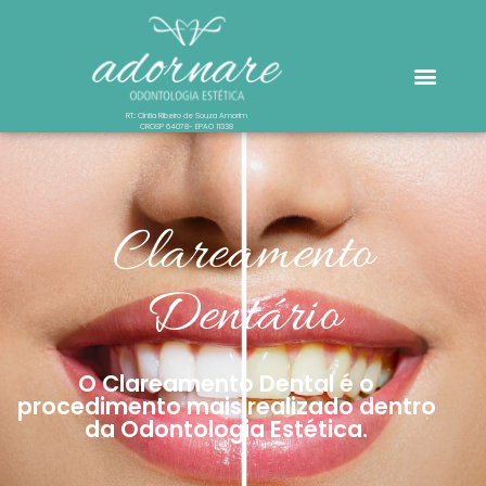
RT.: Cíntia Ribeiro de Souza Amorim
CROSP 64078- EPAO 11338
Clareamento
Dentário
O Clareamento Dental é o
procedimento mais realizado dentro
da Odontologia Estética.