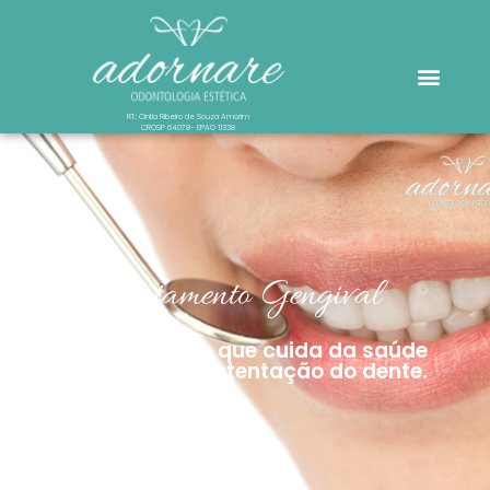
RT.: Cíntia Ribeiro de Souza Amorim
CROSP 64078- EPAO 11338
Tratamento Gengival
É a Especialidade que cuida da saúde
dos tecidos de sustentação do dente.